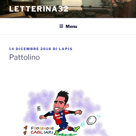
Salta
LETTERINA32
al
contenuto
Menu
PUBBLICATO
14 DICEMBRE 2018
DI
LAPIS
IL
Pattolino