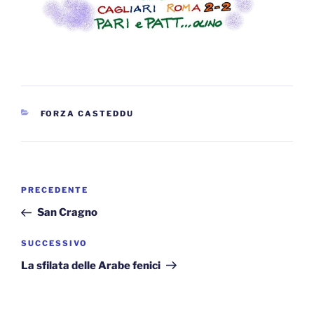
CATEGORIE
FORZA CASTEDDU
Navigazione
Articolo
PRECEDENTE
articoli
precedente:
San Cragno
Articolo
SUCCESSIVO
successivo
La sfilata delle Arabe fenici