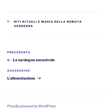
CATEGORIE
RITI RITUALI E MAGIA DELLA REMOTA
SARDEGNA
Navigazione
Articolo
PRECEDENTE
articoli
precedente:
La sardegna ancestrale
Articolo
SUCCESSIVO
successivo
L’alimentazione
Proudly powered by WordPress