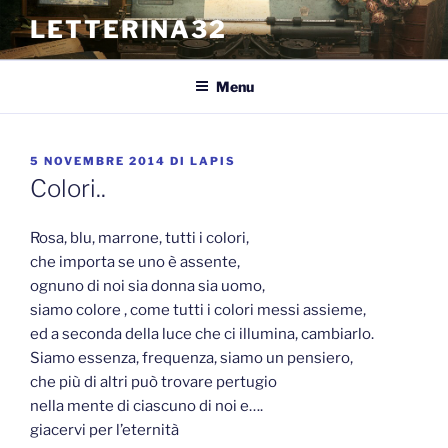
Salta
LETTERINA32
al
contenuto
Menu
PUBBLICATO
5 NOVEMBRE 2014
DI
LAPIS
IL
Colori..
Rosa, blu, marrone, tutti i colori,
che importa se uno è assente,
ognuno di noi sia donna sia uomo,
siamo colore , come tutti i colori messi assieme,
ed a seconda della luce che ci illumina, cambiarlo.
Siamo essenza, frequenza, siamo un pensiero,
che più di altri può trovare pertugio
nella mente di ciascuno di noi e….
giacervi per l’eternità