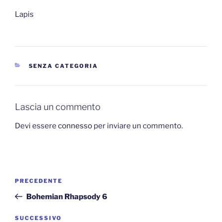
Lapis
CATEGORIE
SENZA CATEGORIA
Lascia un commento
Devi essere
connesso
per inviare un commento.
Navigazione
Articolo
PRECEDENTE
articoli
precedente:
Bohemian Rhapsody 6
Articolo
SUCCESSIVO