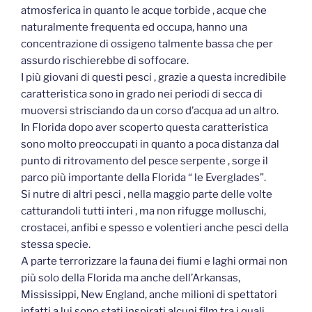
atmosferica in quanto le acque torbide , acque che
naturalmente frequenta ed occupa, hanno una
concentrazione di ossigeno talmente bassa che per
assurdo rischierebbe di soffocare.
I più giovani di questi pesci , grazie a questa incredibile
caratteristica sono in grado nei periodi di secca di
muoversi strisciando da un corso d’acqua ad un altro.
In Florida dopo aver scoperto questa caratteristica
sono molto preoccupati in quanto a poca distanza dal
punto di ritrovamento del pesce serpente , sorge il
parco più importante della Florida “ le Everglades”.
Si nutre di altri pesci , nella maggio parte delle volte
catturandoli tutti interi , ma non rifugge molluschi,
crostacei, anfibi e spesso e volentieri anche pesci della
stessa specie.
A parte terrorizzare la fauna dei fiumi e laghi ormai non
più solo della Florida ma anche dell’Arkansas,
Mississippi, New England, anche milioni di spettatori
infatti a lui sono stati inspirati alcuni film tra i quali