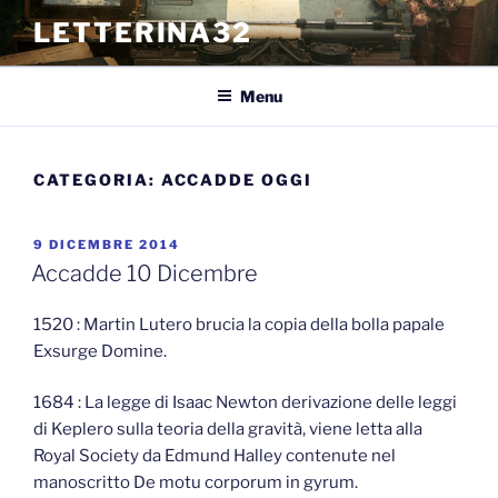
Salta
LETTERINA32
al
contenuto
Menu
CATEGORIA:
ACCADDE OGGI
PUBBLICATO
9 DICEMBRE 2014
IL
Accadde 10 Dicembre
1520 : Martin Lutero brucia la copia della bolla papale
Exsurge Domine.
1684 : La legge di Isaac Newton derivazione delle leggi
di Keplero sulla teoria della gravità, viene letta alla
Royal Society da Edmund Halley contenute nel
manoscritto De motu corporum in gyrum.